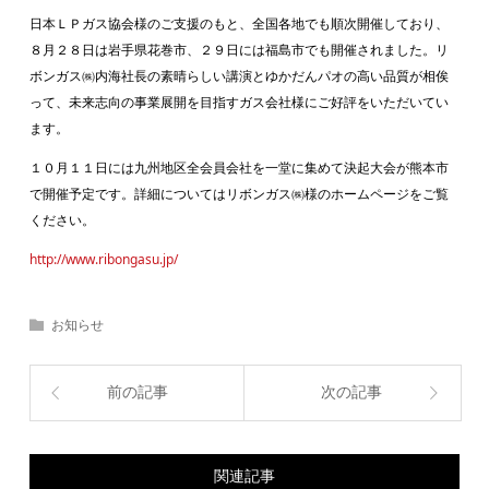
日本ＬＰガス協会様のご支援のもと、全国各地でも順次開催しており、
８月２８日は岩手県花巻市、２９日には福島市でも開催されました。リ
ボンガス㈱内海社長の素晴らしい講演とゆかだんパオの高い品質が相俟
って、未来志向の事業展開を目指すガス会社様にご好評をいただいてい
ます。
１０月１１日には九州地区全会員会社を一堂に集めて決起大会が熊本市
で開催予定です。詳細についてはリボンガス㈱様のホームページをご覧
ください。
http://www.ribongasu.jp/
お知らせ
前の記事
次の記事
関連記事