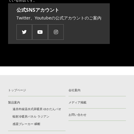
ている所以です。
公式SNSアカウント
Twitter、Youtubeの公式アカウントのご案内
トップページ
会社案内
製品案内
メディア掲載
遠赤外線温水式床暖房 ゆかだんパオ
お問い合わせ
輻射冷暖房パネル ラジアン
感震ブレーカー 瞬断