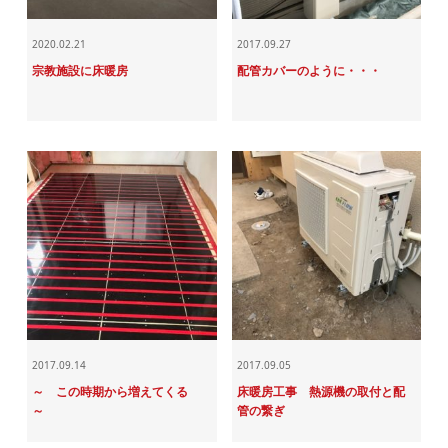
2020.02.21
2017.09.27
宗教施設に床暖房
配管カバーのように・・・
2017.09.14
2017.09.05
～ この時期から増えてくる
床暖房工事 熱源機の取付と配
～
管の繋ぎ