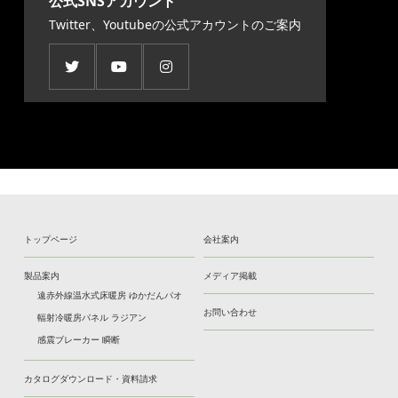
公式SNSアカウント
Twitter、Youtubeの公式アカウントのご案内
トップページ
会社案内
製品案内
メディア掲載
遠赤外線温水式床暖房 ゆかだんパオ
お問い合わせ
輻射冷暖房パネル ラジアン
感震ブレーカー 瞬断
カタログダウンロード・資料請求