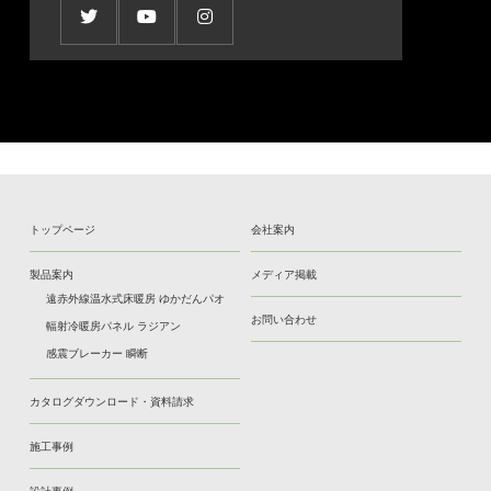
トップページ
会社案内
製品案内
メディア掲載
遠赤外線温水式床暖房 ゆかだんパオ
お問い合わせ
輻射冷暖房パネル ラジアン
感震ブレーカー 瞬断
カタログダウンロード・資料請求
施工事例