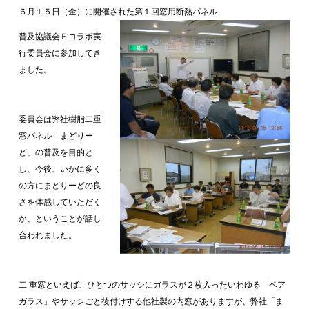
６月１５日（金）に開催された第１回窓用断熱パネル
普及協議会Ｅコラボ実
行委員会に参加してき
ました。
委員会は弊社樹脂二重
窓パネル「まどりー
ど」の普及を目的と
し、今後、いかに多く
の方にまどりーどの良
さを体感していただく
か、ということが話し
合われました。
二 重窓といえば、ひとつのサッシにガラスが２枚入ったいわゆる「ペア
ガラス」やサッシごと後付けする他社製の内窓がありますが、弊社「ま