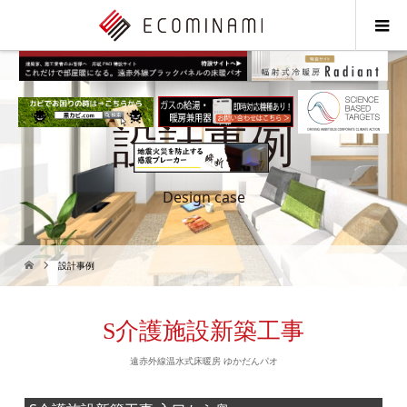
設計事例
Design case
設計事例
S介護施設新築工事
遠赤外線温水式床暖房 ゆかだんパオ